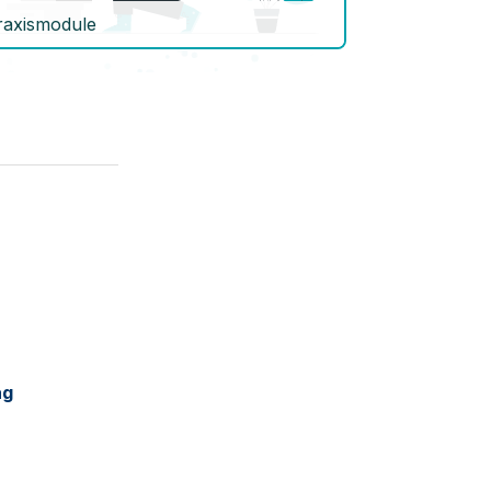
raxismodule
ag