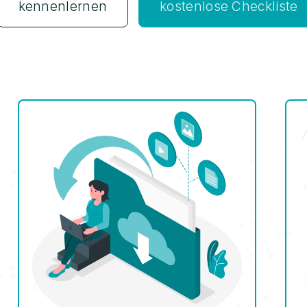
kennenlernen
kostenlose Checkliste