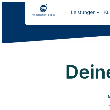
Zum
Inhalt
Leistungen
Ku
springen
netztaucher | digital
Dein
M