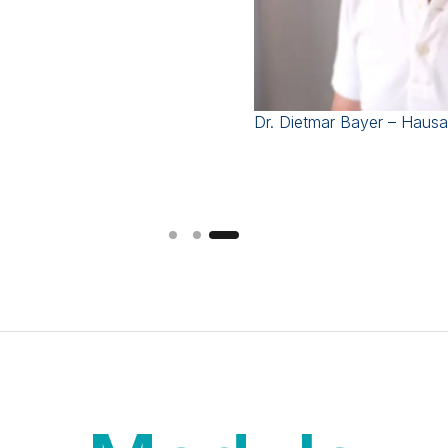
Sandra, Familienbegleiterin
im Einsatz für Hebammen, 