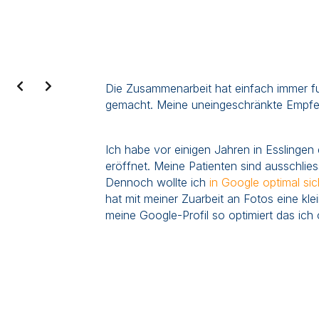
Slide 1 of 3
Jetzt ist endlich dieser Druck weg!
„In meiner Arbeit begleite ich Mütter in h
Situationen, immer eng abgestimmt mit 
Das bedeutet: viele Termine, viele Abspr
Kanäle. Früher war das oft ein Chaos, m
wieder über Email und Notizzettel überall.
Jetzt läuft meine gesamte Vorbereitung digi
finde alles schnell wieder, kann meine Te
bleibe flexibel, egal ob vom Handy oder 
enorm viel Druck aus dem Alltag.“