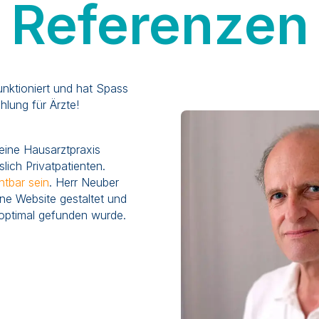
Referenzen
erausfordernden
Hebammen und Ärzten.
achen über verschiedenste
al per WhatsApp, dann
tal und strukturiert. Ich
rmine besser planen und
Laptop. Das nimmt mir