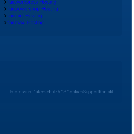
fair.wordpress Hosting
fair.powershop Hosting
fair.mini Hosting
fair.maxi Hosting
Impressum
Datenschutz
AGB
Cookies
Support
Kontakt