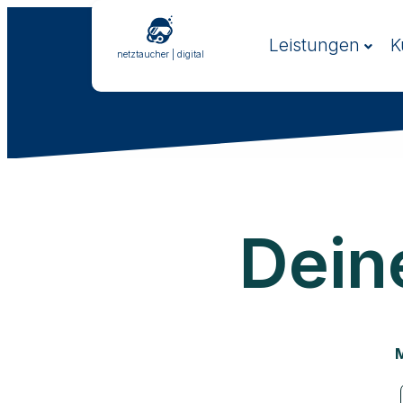
Leistungen
K
netztaucher | digital
Dein
M