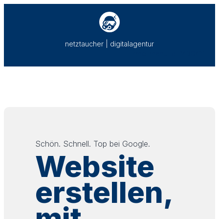
Zum
Inhalt
springen
netztaucher | digitalagentur
[rmp_menu id=“43041″]
Schön. Schnell. Top bei Google.
Website
erstellen,
mit