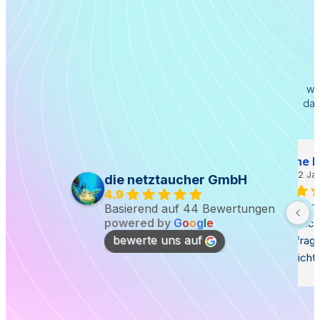
wo
das
Thomas Hielscher
vor 2 Jahren
die netztaucher GmbH
4.9
ervice von 
Danke. Hochprofessioneller Support!
T
Basierend auf 44 Bewertungen
powered by
G
o
o
g
l
e
m in 
a
bewerte uns auf
s
omepage-