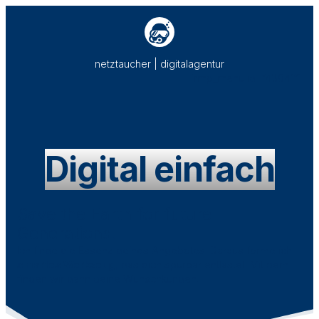
netztaucher | digitalagentur
[rmp_menu id=“43041″]
Digital einfach
Save the Earth for future
Generations.
Ich finde die Essenz deines Angebotes. Daraus forme ich
smartes Werkzeug
, das dich spürbar entlastet. Mit dem
finden wir dann deine Wunschkunden.