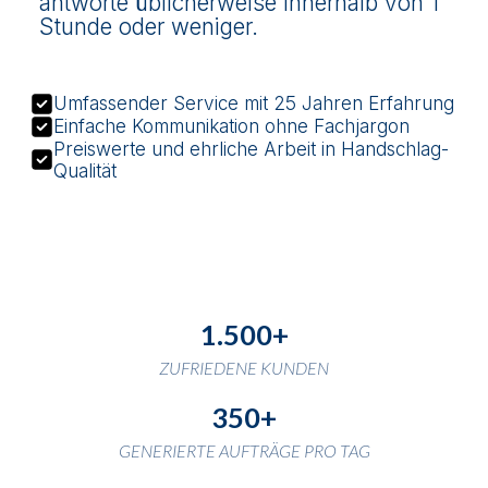
antworte üblicherweise innerhalb von 1
ProvenExpert.com
anderen Quellen
Stunde oder weniger.
Blick aufs ProvenExpert-Profil werfen
05.05.2026
Umfassender Service mit 25 Jahren Erfahrung
Einfache Kommunikation ohne Fachjargon
Preiswerte und ehrliche Arbeit in Handschlag-
Qualität
1.500+
ZUFRIEDENE KUNDEN
350+
GENERIERTE AUFTRÄGE PRO TAG