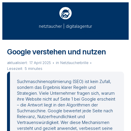
Zum
Inhalt
springen
netztaucher | digitalagentur
[rmp_menu id=“43041″]
Google verstehen und nutzen
aktualisiert:
in
17. April 2025
Netztaucherbrille
Lesezeit:
5 minutes
Suchmaschinenoptimierung (SEO) ist kein Zufall,
sondern das Ergebnis klarer Regeln und
Strategien. Viele Unternehmer fragen sich, warum
ihre Website nicht auf Seite 1 bei Google erscheint
– die Antwort liegt in den Algorithmen der
Suchmaschine. Google bewertet jede Seite nach
Relevanz, Nutzerfreundlichkeit und
Vertrauenswürdigkeit. Wer diese Mechanismen
versteht und gezielt anwendet, verbessert seine