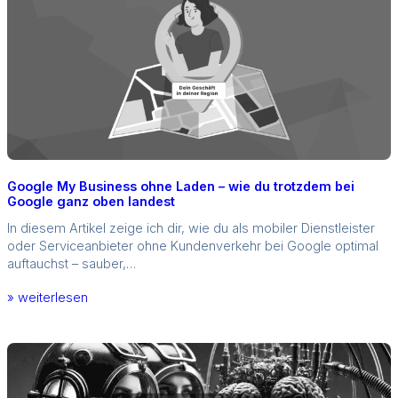
Google My Business ohne Laden – wie du trotzdem bei
Google ganz oben landest
In diesem Artikel zeige ich dir, wie du als mobiler Dienstleister
oder Serviceanbieter ohne Kundenverkehr bei Google optimal
auftauchst – sauber,…
» weiterlesen