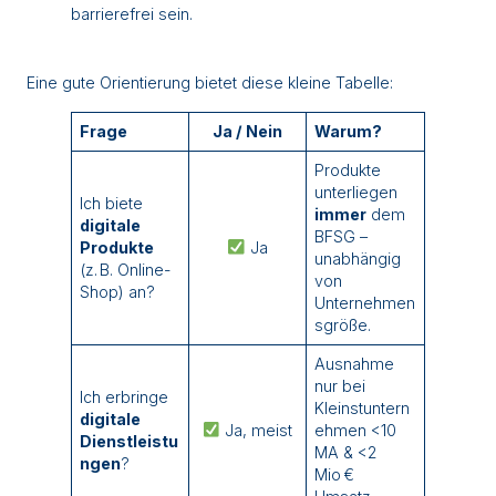
barrierefrei sein.
Eine gute Orientierung bietet diese kleine Tabelle:
Frage
Ja / Nein
Warum?
Produkte
unterliegen
Ich biete
immer
dem
digitale
BFSG –
Produkte
Ja
unabhängig
(z. B. Online-
von
Shop) an?
Unternehmen
sgröße.
Ausnahme
nur bei
Ich erbringe
Kleinstuntern
digitale
Ja, meist
ehmen <10
Dienstleistu
MA & <2
ngen
?
Mio €