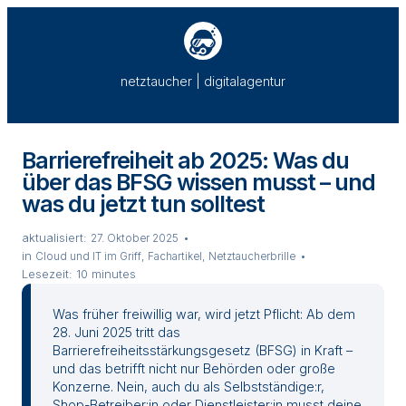
Zum
Inhalt
springen
netztaucher | digitalagentur
[rmp_menu id=“43041″]
Barrierefreiheit ab 2025: Was du
über das BFSG wissen musst – und
was du jetzt tun solltest
aktualisiert:
27. Oktober 2025
in
Cloud und IT im Griff
Fachartikel
Netztaucherbrille
Lesezeit:
10 minutes
Was früher freiwillig war, wird jetzt Pflicht: Ab dem
28. Juni 2025 tritt das
Barrierefreiheitsstärkungsgesetz (BFSG) in Kraft –
und das betrifft nicht nur Behörden oder große
Konzerne. Nein, auch du als Selbstständige:r,
Shop-Betreiber:in oder Dienstleister:in musst deine