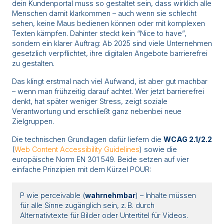
dein Kundenportal muss so gestaltet sein, dass wirklich alle
Menschen damit klarkommen – auch wenn sie schlecht
sehen, keine Maus bedienen können oder mit komplexen
Texten kämpfen. Dahinter steckt kein “Nice to have”,
sondern ein klarer Auftrag: Ab 2025 sind viele Unternehmen
gesetzlich verpflichtet, ihre digitalen Angebote barrierefrei
zu gestalten.
Das klingt erstmal nach viel Aufwand, ist aber gut machbar
– wenn man frühzeitig darauf achtet. Wer jetzt barrierefrei
denkt, hat später weniger Stress, zeigt soziale
Verantwortung und erschließt ganz nebenbei neue
Zielgruppen.
Die technischen Grundlagen dafür liefern die
WCAG 2.1/2.2
(
Web Content Accessibility Guidelines
) sowie die
europäische Norm EN 301 549. Beide setzen auf vier
einfache Prinzipien mit dem Kürzel POUR:
P wie perceivable (
wahrnehmbar
) – Inhalte müssen
für alle Sinne zugänglich sein, z. B. durch
Alternativtexte für Bilder oder Untertitel für Videos.