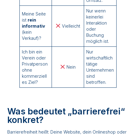
Umsatz.
Nur wenn
Meine Seite
keinerlei
ist
rein
Interaktion
informativ
Vielleicht
oder
(kein
Buchung
Verkauf)?
möglich ist.
Ich bin ein
Nur
Verein oder
wirtschaftlich
Privatperson
tätige
Nein
ohne
Unternehmen
kommerziell
sind
es Ziel?
betroffen.
Was bedeutet „barrierefrei“
konkret?
Barrierefreiheit heißt: Deine Website, dein Onlineshop oder