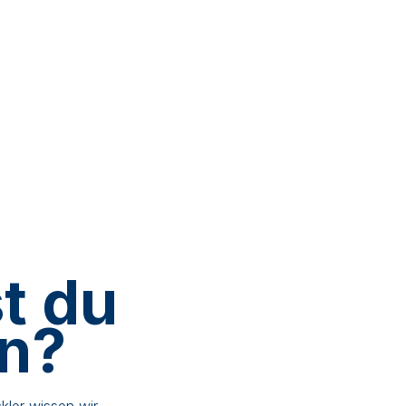
t du
en?