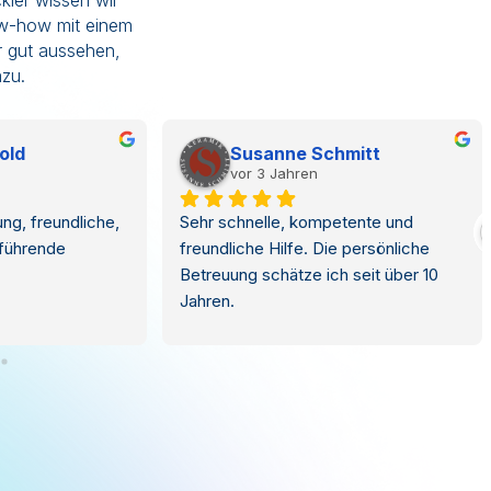
kler wissen wir
ow-how mit einem
ur gut aussehen,
zu.
Claudia Schmid (Eizellspende)
vor 6 Jahren
h über viele 
Seit fast 20 Jahren sind die 
ollem Support. 
Netztaucher meine Hosting-Heimat 
en hier laufen, 
und gerne nochmal so lange. Herr 
lweise für Kunden 
Neuber reagiert immer sehr schnell 
chern. Auch das 
und kompetent. Probleme werden 
 es werden auch 
nach dem Auftreten begutachtet und 
füllt. Kann ich 
schnell behoben. In meinen Augen 
fehlen.
steht die Kundenzufriedenheit hier an 
erster Stelle.So stelle ich mir 
Kundenservice vor, da bleibt man 
gerne!!!