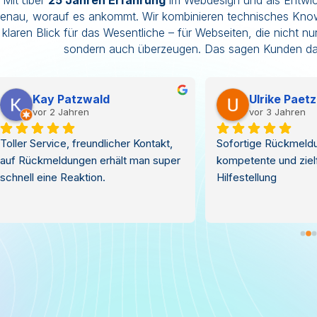
Mit über
25 Jahren Erfahrung
im Webdesign und als Entwic
enau, worauf es ankommt. Wir kombinieren technisches Kn
klaren Blick für das Wesentliche – für Webseiten, die nicht n
sondern auch überzeugen.
Das sagen Kunden da
Gerhard Fontagnier
Alex R
vor 4 Jahren
vor 6 Jahren
Service Top! Wie immer!
Top Provider. Hat mic
Jahre begleitet mit t
Ich hatte über 10 Seit
teilweise eigene, tei
und mit Email Postfä
Backend ist gut und
mal Sonderwünsche er
also wärmstens emp