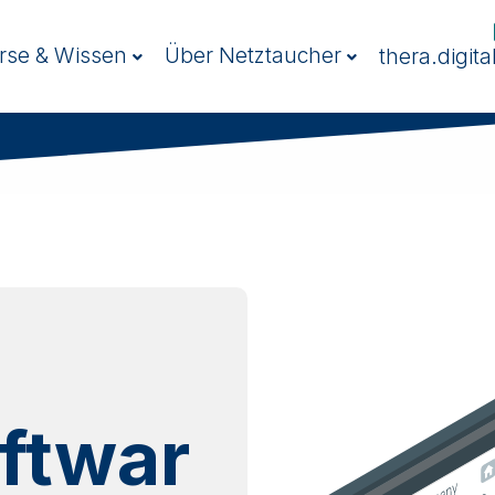
rse & Wissen
Über Netztaucher
thera.digita
ftwar