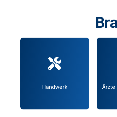
Br
Handwerk
Ärzte
Details