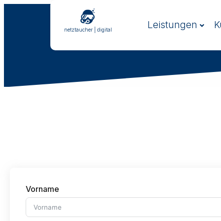
Zum
Inhalt
Leistungen
K
springen
netztaucher | digital
Vorname