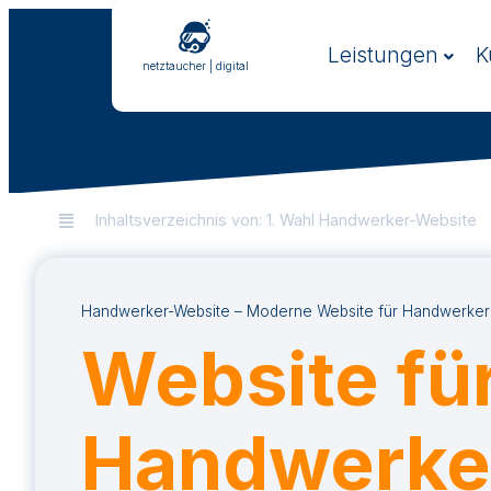
Zum
Inhalt
Leistungen
K
springen
netztaucher | digital
Inhaltsverzeichnis von: 1. Wahl Handwerker-Website
Handwerker-Website –
Moderne Website für Handwerker
Website fü
Handwerke