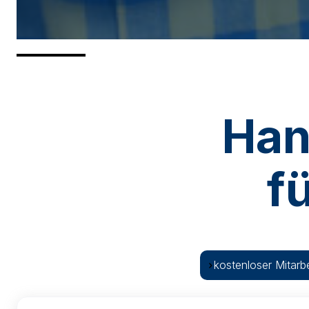
Han
f
kostenloser Mitarbe