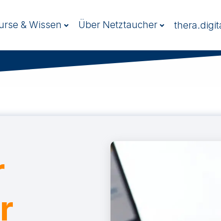
urse & Wissen
Über Netztaucher
thera.digit
r
r