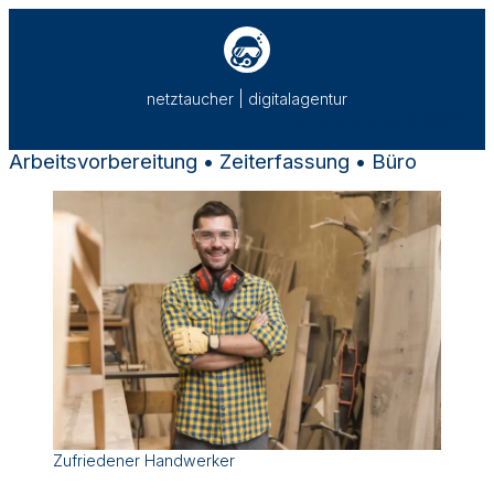
Zum
Inhalt
springen
netztaucher | digitalagentur
[rmp_menu id=“43041″]
Arbeitsvorbereitung • Zeiterfassung • Büro
Zufriedener Handwerker