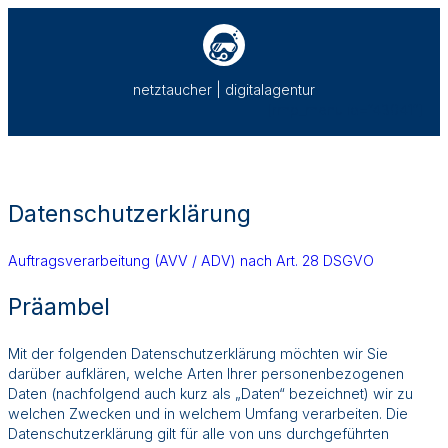
Zum
Inhalt
springen
netztaucher | digitalagentur
[rmp_menu id=“43041″]
Datenschutzerklärung
Auftragsverarbeitung (AVV / ADV) nach Art. 28 DSGVO
Präambel
Mit der folgenden Datenschutzerklärung möchten wir Sie
darüber aufklären, welche Arten Ihrer personenbezogenen
Daten (nachfolgend auch kurz als „Daten“ bezeichnet) wir zu
welchen Zwecken und in welchem Umfang verarbeiten. Die
Datenschutzerklärung gilt für alle von uns durchgeführten