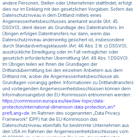
andere Personen, Stellen oder Unternehmen stattfindet, erfolgt
dies nur im Einklang mit den gesetzlichen Vorgaben. Sofern das
Datenschutzniveau in dem Drittland mittels eines
Angemessenheitsbeschlusses anerkannt wurde (Art. 45
DSGVO), dient dieser als Grundlage des Datentransfers. Im
Übrigen erfolgen Datentransfers nur dann, wenn das
Datenschutzniveau anderweitig gesichert ist, insbesondere
durch Standardvertragsklauseln (Art. 46 Abs. 2 lit. c) DSGVO),
ausdrückliche Einwilligung oder im Fall vertraglicher oder
gesetzlich erforderlicher Übermittlung (Art. 49 Abs. 1 DSGVO).
Im Übrigen teilen wir Ihnen die Grundlagen der
Drittlandübermittlung bei den einzelnen Anbietern aus dem
Drittland mit, wobei die Angemessenheitsbeschlüsse als
Grundlagen vorrangig gelten. Informationen zu Drittlandtransfers
und vorliegenden Angemessenheitsbeschlüssen können dem
Informationsangebot der EU-Kommission entnommen werden:
https://commission.europa.eu/law/law-topic/data-
protection/international-dimension-data-protection_en?
prefLang=de.
Im Rahmen des sogenannten „Data Privacy
Framework“ (DPF) hat die EU-Kommission das
Datenschutzniveau ebenfalls für bestimmte Unternehmen aus
den USA im Rahmen der Angemessenheitsbeschlusses vom