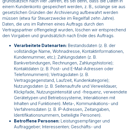
grundsätzlich nach vier Jahren, es sei denn, dass die Daten in
einem Kundenkonto gespeichert werden, z. B., solange sie aus
gesetzlichen Gründen der Archivierung aufbewahrt werden
müssen (etwa für Steuerzwecke im Regelfall zehn Jahre).
Daten, die uns im Rahmen eines Auftrags durch den
Vertragspartner offengelegt wurden, löschen wir entsprechend
den Vorgaben und grundsätzlich nach Ende des Auftrags.
Verarbeitete Datenarten:
Bestandsdaten (z. B. der
vollständige Name, Wohnadresse, Kontaktinformationen,
Kundennummer, etc.); Zahlungsdaten (z. B.
Bankverbindungen, Rechnungen, Zahlungshistorie);
Kontaktdaten (z. B. Post- und E-Mail-Adressen oder
Telefonnummern); Vertragsdaten (z. B.
Vertragsgegenstand, Laufzeit, Kundenkategorie);
Nutzungsdaten (z. B. Seitenaufrufe und Verweildauer,
Klickpfade, Nutzungsintensität und -frequenz, verwendete
Gerätetypen und Betriebssysteme, Interaktionen mit
Inhalten und Funktionen). Meta-, Kommunikations- und
Verfahrensdaten (z. B. IP-Adressen, Zeitangaben,
Identifikationsnummern, beteiligte Personen).
Betroffene Personen:
Leistungsempfänger und
Auftraggeber; Interessenten; Geschäfts- und